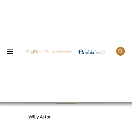
Home
Events
Willy Astor
KÜNSTLER*INNEN
Willy Astor