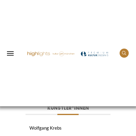
Home
Events
„Vergelt’s Gott!“ – Kabarett mit
Wolfgang Krebs
KÜNSTLER*INNEN
Wolfgang Krebs