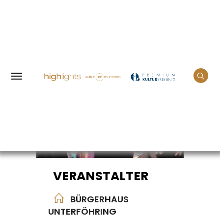
Home
Events
Romeo + Julia Today
VERANSTALTER
BÜRGERHAUS
UNTERFÖHRING