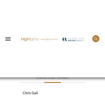
Home
Events
Mulo Francel & Chris Gall
KÜNSTLER*INNEN
Chris Gall